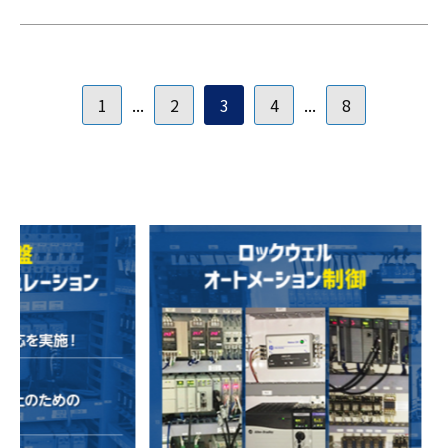
1
...
2
3
4
...
8