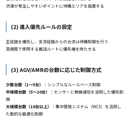
渋滞が発生しやすいポイントに待機エリアを設置する
(2) 進入優先ルールの設定
主経路を優先し、支流経路からの合流は待機制御を行う
高頻度で使用する搬送ルートに優先権を持たせる
(3) AGV/AMRの台数に応じた制御方式
少数台数（1〜5台）
：シンプルなルールベース制御
中規模台数（5〜10台）
：センサーと無線通信を活用した優先制
御
大規模台数（10台以上）
：集中管理システム（WCS）を活用し
た動的な最適化制御